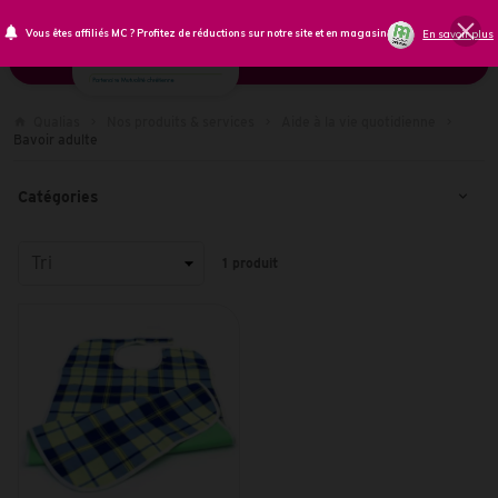
Vous êtes affiliés MC ? Profitez de réductions sur notre site et en magasin !
En savoir plus
Qualias
Nos produits & services
Aide à la vie quotidienne
Bavoir adulte
Catégories
Tri
1
produit