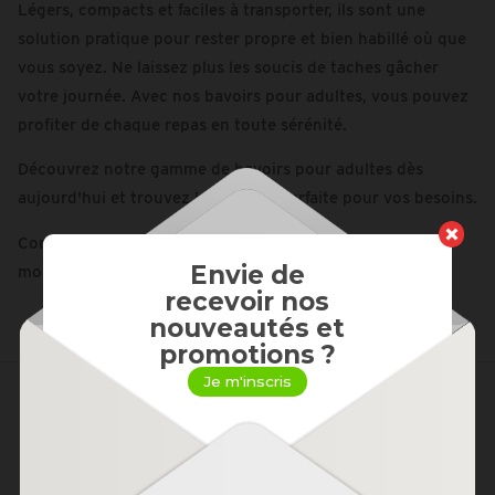
Légers, compacts et faciles à transporter, ils sont une
solution pratique pour rester propre et bien habillé où que
vous soyez. Ne laissez plus les soucis de taches gâcher
votre journée. Avec nos bavoirs pour adultes, vous pouvez
profiter de chaque repas en toute sérénité.
Découvrez notre gamme de bavoirs pour adultes dès
aujourd'hui et trouvez la solution parfaite pour vos besoins.
Commandez maintenant et faites de chaque repas un
Envie de
moment agréable et sans souci
recevoir nos
nouveautés et
promotions ?
Je m'inscris
Livraison gratuite
à
Paiement
100%
partir de 69€
sécurisé