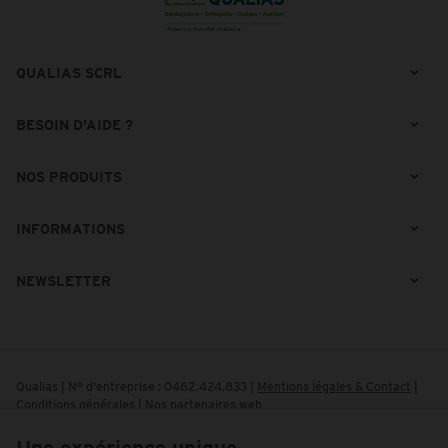
QUALIAS SCRL
BESOIN D'AIDE ?
NOS PRODUITS
INFORMATIONS
NEWSLETTER
Qualias | N° d'entreprise : 0462.424.833 |
Mentions légales & Contact
|
Conditions générales
|
Nos partenaires web
Conditions d'utilisation du site web
|
Cookies
|
Données personnelles
|
Traitement de vos données par Google
Une expérience unique