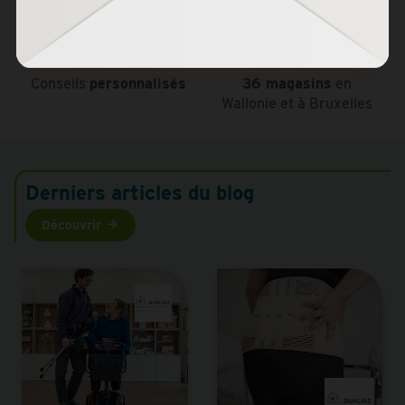
Conseils
personnalisés
36 magasins
en
Wallonie et à Bruxelles
Derniers articles du blog
Découvrir