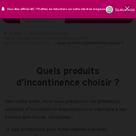
Vous êtes affiliés MC ? Profitez de réductions sur notre site et en magasin !
En savoir plus
Qualias
Nos produits & services
Vidéos conseils, tutos et démonstrations produits
Conseils et vie quotidienne
Quels produits d’incontinence choisir ?
Quels produits
d’incontinence choisir ?
Dans cette vidéo, nous vous présentons les différentes
solutions d’incontinence disponibles pour répondre à vos
besoins spécifiques. Découvrez :
Les protections pour fuites légères à sévères.