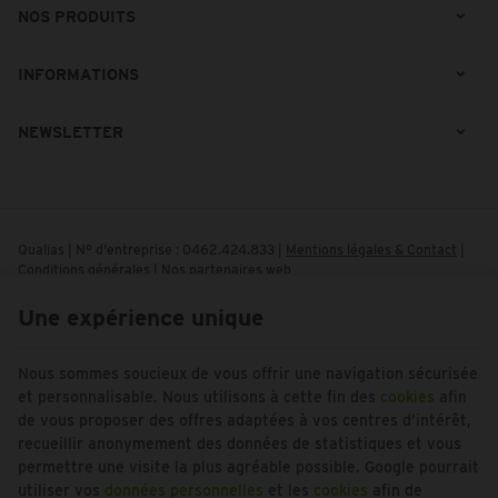
NOS PRODUITS
INFORMATIONS
NEWSLETTER
Qualias | N° d'entreprise : 0462.424.833 |
Mentions légales & Contact
|
Conditions générales
|
Nos partenaires web
Conditions d'utilisation du site web
|
Cookies
|
Données personnelles
|
Traitement de vos données par Google
Une expérience unique
© Copyright 2023-2026 -
E-net Business
, accélérateur d'e-commerce
pour commerçants, indépendants & PME
Nous sommes soucieux de vous offrir une navigation sécurisée
et personnalisable. Nous utilisons à cette fin des
cookies
afin
de vous proposer des offres adaptées à vos centres d’intérêt,
recueillir anonymement des données de statistiques et vous
permettre une visite la plus agréable possible. Google pourrait
utiliser vos
données personnelles
et les
cookies
afin de