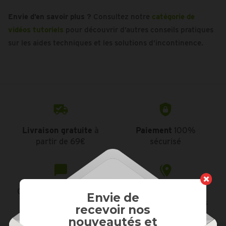
Envie d’en savoir plus ?
Consultez notre
catégorie
de
vidéos
tutoriels
pour découvrir d’autres conseils pratiques
sur les aides techniques et les solutions d’incontinence.
Livraison gratuite
à
Paiement
100%
partir de 69€
sécurisé
Conseils
personnalisés
36 magasins
en
Envie de
Wallonie et à Bruxelles
recevoir nos
nouveautés et