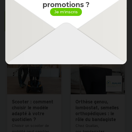
promotions ?
Je m'inscris
Derniers articles du blog
Découvrir
Scooter : comment
Orthèse genou,
choisir le modèle
lombostat, semelles
adapté à votre
orthopédiques : le
quotidien ?
rôle du bandagiste
Choisir un scooter de
Chez Qualias,
mobilité peut sembler
nos
bandagistes